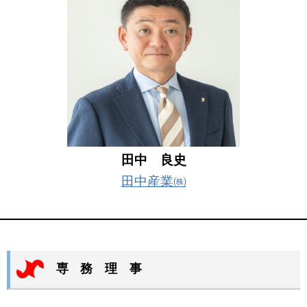
田中 良史
田中産業㈱
専 務 理 事