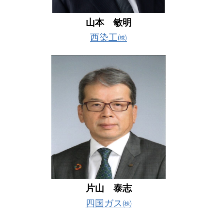
山本 敏明
西染工㈱
片山 泰志
四国ガス㈱