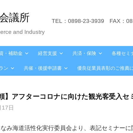
会議所
TEL：0898-23-3939
FAX：089
rce and Industry
資・補助金
経営支援
共済・保険
各種セミ
ラン
共催・後援申請書
優良従業員表彰のご推薦
頼】アフターコロナに向けた観光客受入セ
月17日
まなみ海道活性化実行委員会より、表記セミナーに