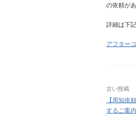
の依頼が
詳細は下
アフター
古い投稿
【周知依
するご案