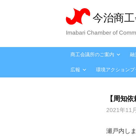
今治商工
Imabari Chamber of Comme
商工会議所のご案内
融
広報
環境アクションプ
【周知依
2021年11
瀬戸内し