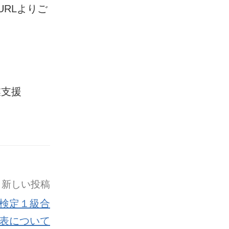
RLよりご
業支援
新しい投稿
検定１級合
表について