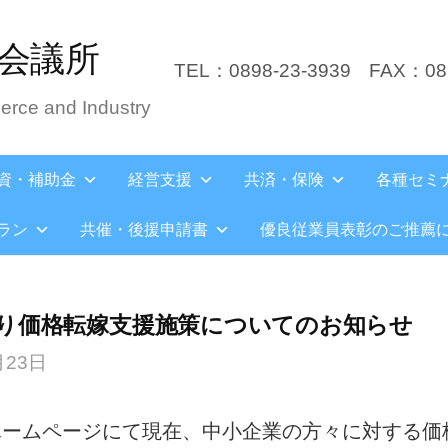
会議所
TEL：0898-23-3939
FAX：089
rce and Industry
資・補助金
経営支援
共済・保険
各種セミ
ラン
共催・後援申請書
優良従業員表彰のご推薦
り価格転嫁支援施策についてのお知らせ
月23日
ホームページにて現在、中小企業の方々に対する価