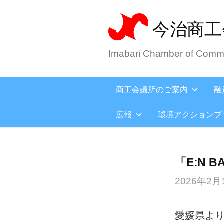
今治商工
Imabari Chamber of Comme
商工会議所のご案内
融
広報
環境アクションプ
「E:N 
2026年2月
愛媛県よ