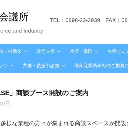
会議所
TEL：0898-23-3939
FAX：089
rce and Industry
資・補助金
経営支援
共済・保険
各種セミ
ラン
共催・後援申請書
優良従業員表彰のご推薦
BASE」商談ブース開設のご案内
10日
り多様な業種の方々が集まれる商談スペースが開設