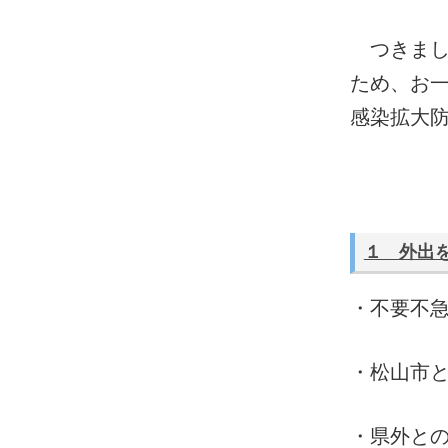
つきまし
ため、お
感染拡大
１ 外出
・不要不
・松山市
・県外と