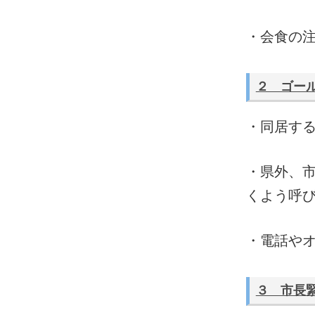
・会食の
２ ゴー
・同居す
・県外、
くよう呼
・電話や
３ 市長