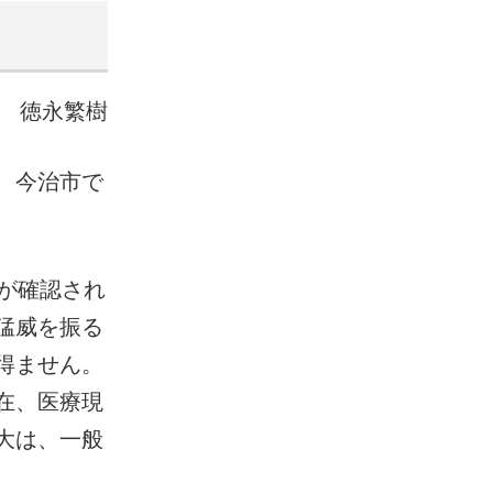
 徳永繁樹
、今治市で
が確認され
猛威を振る
得ません。
在、医療現
大は、一般