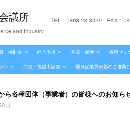
会議所
TEL：0898-23-3939
FAX：089
rce and Industry
資・補助金
経営支援
共済・保険
各種セミ
ラン
共催・後援申請書
優良従業員表彰のご推薦
から各種団体（事業者）の皆様へのお知ら
30日